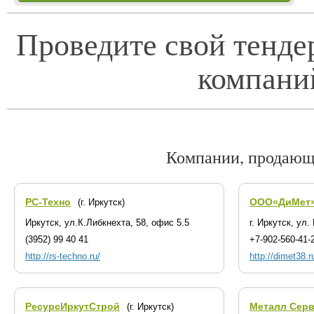
Проведите свой тенде
компани
Компании, продающ
РС-Техно
ООО«ДиМет
(г. Иркутск)
Иркутск, ул.К.Либкнехта, 58, офис 5.5
г. Иркутск, ул.
(3952) 99 40 41
+7-902-560-41-
http://rs-techno.ru/
http://dimet38.r
РесурсИркутСтрой
Металл Сер
(г. Иркутск)