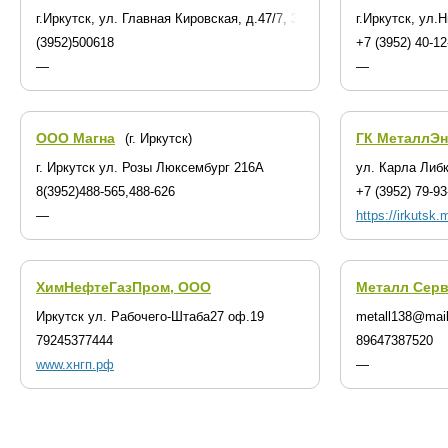
г.Иркутск, ул. Главная Кировская, д.47/7, 3 этаж
г.Иркутск, ул.
(3952)500618
+7 (3952) 40-12
—
—
ООО Магна
ГК МеталлЭн
(г. Иркутск)
г. Иркутск ул. Розы Люксембург 216А
ул. Карла Либ
8(3952)488-565,488-626
+7 (3952) 79-93
—
https://irkutsk.
ХимНефтеГазПром, ООО
Металл Сер
Иркутск ул. Рабочего-Штаба27 оф.19
metall138@mail
79245377444
89647387520
www.хнгп.рф
—