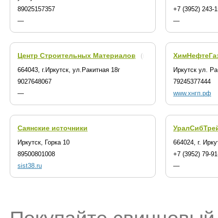
89025157357
+7 (3952) 243-
—
—
Центр Строительных Материалов
ХимНефтеГа
(г. Иркутск)
664043, г.Иркутск, ул.Ракитная 18г
Иркутск ул. Р
9027648067
79245377444
—
www.хнгп.рф
Саянские источники
УралСибТрей
Иркутск, Горка 10
664024, г. Ирку
89500801008
+7 (3952) 79-91
sist38.ru
—