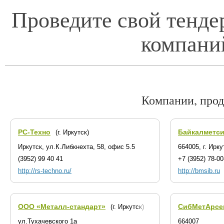
Проведите свой тенде
компани
Компании, про
РС-Техно
Байкалметс
(г. Иркутск)
Иркутск, ул.К.Либкнехта, 58, офис 5.5
664005, г. Ирк
(3952) 99 40 41
+7 (3952) 78-00
http://rs-techno.ru/
http://bmsib.ru
ООО «Металл-стандарт»
СибМетАрсе
(г. Иркутск)
ул.Тухачевского 1а
664007