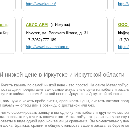
http://www.kcu.ru/
http:/
енный Союз
АВИС-АРМ
ООО 
(г. Иркутск)
(г. Иркутск)
я Кировская, д. 47
Иркутск, ул. Рабочего Штаба, д. 31
irk@sp
+7 (3952) 777-189
+7 (39
http://www.bsaarmatura.ru
https:/
й низкой цене в Иркутске и Иркутской области
 Купить кабель по самой низкой цене - это просто! На сайте МеталлоРу
 поставщики предоставят вам самые актуальные цены на кабель и рассч
упите кабель по самой низкой цене в Иркутске и Иркутской области.
, вам нужно искать прайс-листы, сравнивать цены, листать каталог про
 кабель — оптом или в розницу, с доставкой или без.
етко сформировать заявку и выгодно купить кабель и другие металлоиз
таллопроката и уточнить количество. МеталлоРус отправит вашу заявк
х ответы в виде одной удобной таблицы сравнения. Вы моментально узна
нгарска, Братска, сравните общую стоимость вашего заказа, выберете к