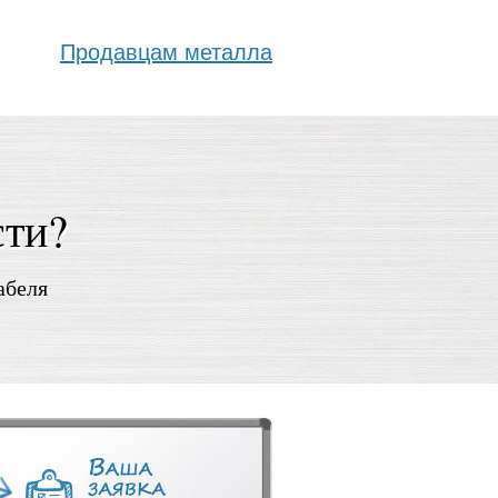
Продавцам металла
сти?
абеля