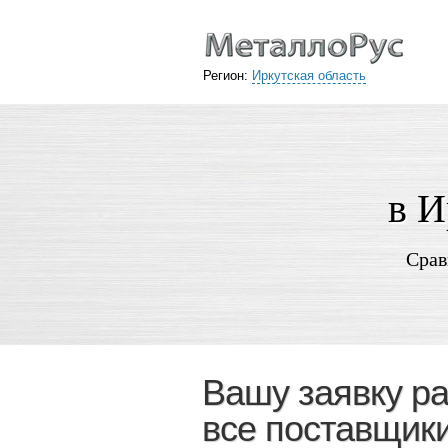
Регион:
Иркутская область
в И
Срав
Вашу заявку р
все поставщик