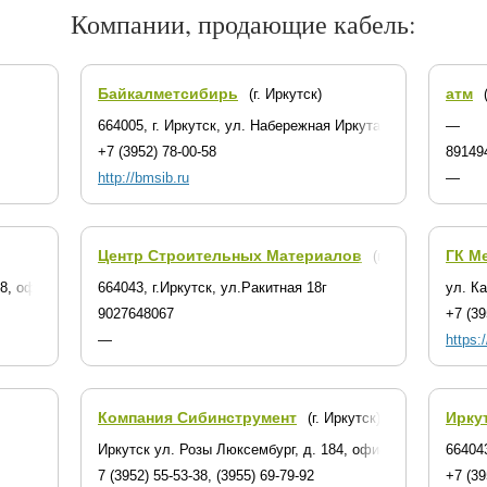
Компании, продающие кабель:
Байкалметсибирь
атм
(г. Иркутск)
664005, г. Иркутск, ул. Набережная Иркута, 1А
—
+7 (3952) 78-00-58
89149
http://bmsib.ru
—
Центр Строительных Материалов
ГК М
(г. Иркутск)
18, оф. 318
664043, г.Иркутск, ул.Ракитная 18г
ул. К
9027648067
+7 (39
—
https:
Компания Сибинструмент
Ирку
(г. Иркутск)
Иркутск ул. Розы Люксембург, д. 184, офис 215
664043
7 (3952) 55-53-38, (3955) 69-79-92
+7 (39