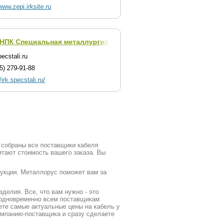
/www.zepi.irksite.ru
НПК Специальная металлургия - Иркутск
(г. Иркутск)
ecstali.ru
5) 279-91-88
/irk.specstali.ru/
с собраны все поставщики кабеля
итают стоимость вашего заказа. Вы
дукции. Металлорус поможет вам за
делия. Все, что вам нужно - это
у одновременно всем поставщикам
ете самые актуальные цены на кабель у
омпанию-поставщика и сразу сделаете