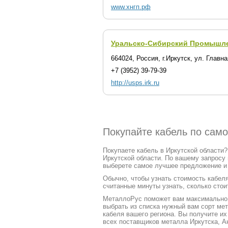
www.хнгп.рф
Уральско-Сибирский Промышл
664024, Россия, г.Иркутск, ул. Главна
+7 (3952) 39-79-39
http://usps.irk.ru
Покупайте кабель по само
Покупаете кабель в Иркутской области?
Иркутской области. По вашему запросу
выберете самое лучшее предложение и к
Обычно, чтобы узнать стоимость кабеля
считанные минуты узнать, сколько стоит
МеталлоРус поможет вам максимально ч
выбрать из списка нужный вам сорт ме
кабеля вашего региона. Вы получите и
всех поставщиков металла Иркутска, А