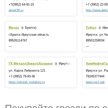
+7(3952) 64-91-15
+7 (3952) 22-00
dimet38.ru
http://www.defic
Метиз
Тобол
(г. Братск)
(г. Ир
г.Братск Иркутская область
Иркутск, ул.Чк
89526114767
89501259034
—
—
ГК МеталлЭнергоХолдинг
ХимНефтеГа
(г. Иркутск)
ул. Карла Либкнехта 121
Иркутск ул. Р
+7 (3952) 79-93-36
79245377444
https://irkutsk.metatorg.ru
www.хнгп.рф