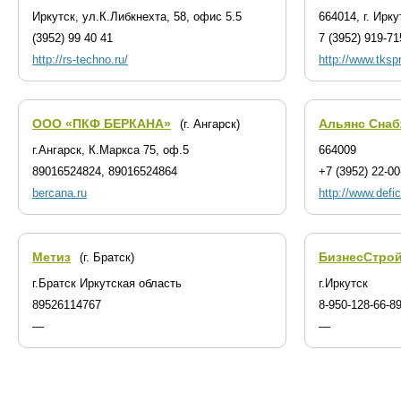
Иркутск, ул.К.Либкнехта, 58, офис 5.5
664014, г. Ирку
(3952) 99 40 41
7 (3952) 919-71
http://rs-techno.ru/
http://www.tkspr
ООО «ПКФ БЕРКАНА»
Альянс Сна
(г. Ангарск)
г.Ангарск, К.Маркса 75, оф.5
664009
89016524824, 89016524864
+7 (3952) 22-00
bercana.ru
http://www.defic
Метиз
БизнесСтро
(г. Братск)
г.Братск Иркутская область
г.Иркутск
89526114767
8-950-128-66-8
—
—