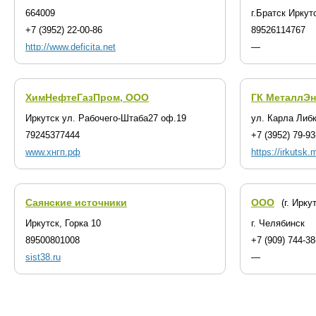
664009
г.Братск Иркут
+7 (3952) 22-00-86
89526114767
http://www.deficita.net
—
ХимНефтеГазПром, ООО
ГК МеталлЭн
Иркутск ул. Рабочего-Штаба27 оф.19
ул. Карла Либ
79245377444
+7 (3952) 79-93
www.хнгп.рф
https://irkutsk.
Саянские источники
ООО
(г. Ирку
Иркутск, Горка 10
г. Челябинск
89500801008
+7 (909) 744-38
sist38.ru
—