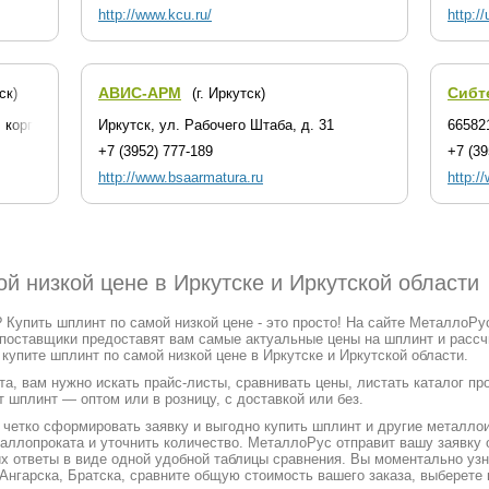
http://www.kcu.ru/
http://
АВИС-АРМ
Сибт
ск)
(г. Иркутск)
 корп. 1
Иркутск, ул. Рабочего Штаба, д. 31
665821
+7 (3952) 777-189
+7 (39
http://www.bsaarmatura.ru
http:/
й низкой цене в Иркутске и Иркутской области
 Купить шплинт по самой низкой цене - это просто! На сайте МеталлоР
 поставщики предоставят вам самые актуальные цены на шплинт и рассч
упите шплинт по самой низкой цене в Иркутске и Иркутской области.
а, вам нужно искать прайс-листы, сравнивать цены, листать каталог п
т шплинт — оптом или в розницу, с доставкой или без.
етко сформировать заявку и выгодно купить шплинт и другие металлоиз
таллопроката и уточнить количество. МеталлоРус отправит вашу заявк
их ответы в виде одной удобной таблицы сравнения. Вы моментально уз
 Ангарска, Братска, сравните общую стоимость вашего заказа, выберете