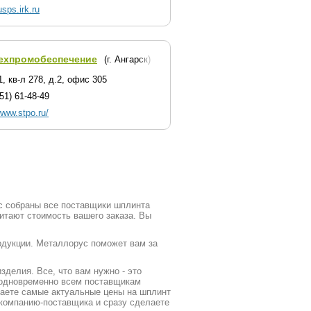
usps.irk.ru
ехпромобеспечение
(г. Ангарск)
, кв-л 278, д.2, офис 305
51) 61-48-49
/www.stpo.ru/
ус собраны все поставщики шплинта
итают стоимость вашего заказа. Вы
родукции. Металлорус поможет вам за
делия. Все, что вам нужно - это
у одновременно всем поставщикам
наете самые актуальные цены на шплинт
 компанию-поставщика и сразу сделаете