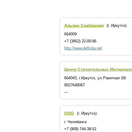
Альянс Снабжения
(г. Иркутск)
664009
+7 (3952) 22-00-86
http://www.deficita.net
Центр Строительных Материал
664043, г.Иркутск, ул.Ракитная 18г
9027648067
—
ООО
(г. Иркутск)
г. Челябинск
+7 (909) 744-38-52