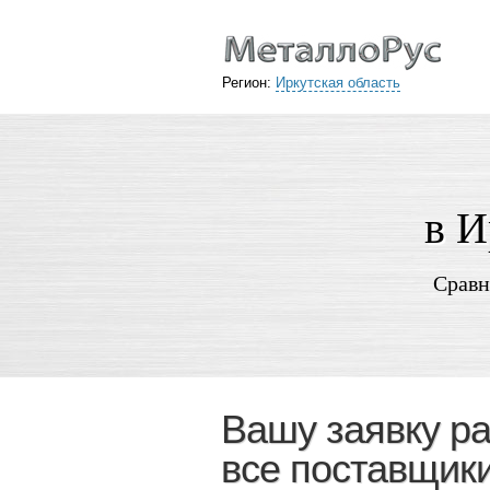
Регион:
Иркутская область
в И
Сравн
Вашу заявку р
все поставщик