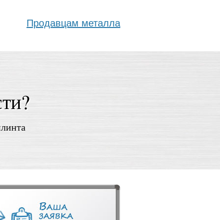
Продавцам металла
сти?
плинта