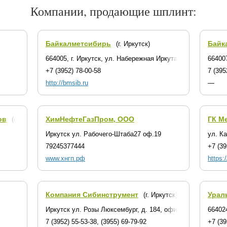
Компании, продающие шплинт:
Байкалметсибирь
Байк
(г. Иркутск)
664005, г. Иркутск, ул. Набережная Иркута, 1А
664007
+7 (3952) 78-00-58
7 (395
http://bmsib.ru
—
ов
ХимНефтеГазПром, ООО
ГК М
(г. Иркутск)
Иркутск ул. Рабочего-Штаба27 оф.19
ул. К
79245377444
+7 (39
www.хнгп.рф
https:
Компания Сибинструмент
Урал
(г. Иркутск)
Иркутск ул. Розы Люксембург, д. 184, офис 215
664024
7 (3952) 55-53-38, (3955) 69-79-92
+7 (39