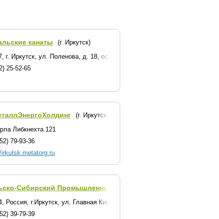
альские канаты
(г. Иркутск)
, г. Иркутск, ул. Поленова, д. 18, оф. 318
2) 25-52-65
еталлЭнергоХолдинг
(г. Иркутск)
арла Либкнехта 121
52) 79-93-36
//irkutsk.metatorg.ru
ьско-Сибирский Промышленный Союз
(г. Иркутск)
, Россия, г.Иркутск, ул. Главная Кировская, д. 47
52) 39-79-39