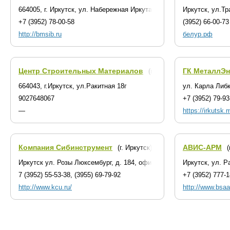
664005, г. Иркутск, ул. Набережная Иркута, 1А
Иркутск, ул.Тр
+7 (3952) 78-00-58
(3952) 66-00-73
http://bmsib.ru
белур.рф
Центр Строительных Материалов
ГК МеталлЭн
(г. Иркутск)
664043, г.Иркутск, ул.Ракитная 18г
ул. Карла Либ
9027648067
+7 (3952) 79-93
—
https://irkutsk.
Компания Сибинструмент
АВИС-АРМ
(г. Иркутск)
(
Иркутск ул. Розы Люксембург, д. 184, офис 215
Иркутск, ул. Р
7 (3952) 55-53-38, (3955) 69-79-92
+7 (3952) 777-
http://www.kcu.ru/
http://www.bsaa