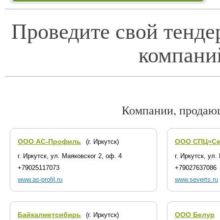
Проведите свой тенде
компани
Компании, продаю
ООО АС-Профиль
ООО СПЦ«Се
(г. Иркутск)
г. Иркутск, ул. Маяковског 2, оф. 4
г. Иркутск, ул
+79025117073
+79027637086
www.as-profil.ru
www.severts.ru
Байкалметсибирь
ООО Белур
(г. Иркутск)