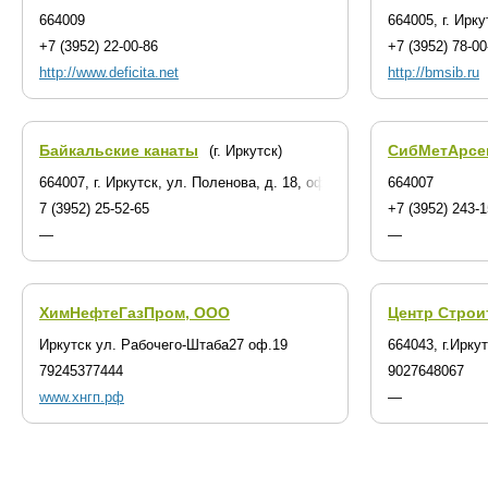
664009
664005, г. Ирк
+7 (3952) 22-00-86
+7 (3952) 78-00
http://www.deficita.net
http://bmsib.ru
Байкальские канаты
СибМетАрсе
(г. Иркутск)
664007, г. Иркутск, ул. Поленова, д. 18, оф. 318
664007
7 (3952) 25-52-65
+7 (3952) 243-
—
—
ХимНефтеГазПром, ООО
Центр Стро
Иркутск ул. Рабочего-Штаба27 оф.19
664043, г.Ирку
79245377444
9027648067
www.хнгп.рф
—