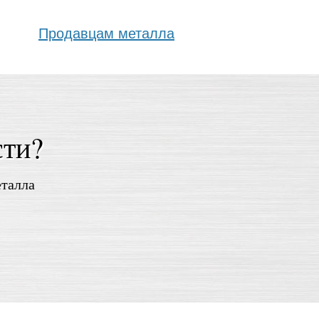
Продавцам металла
сти?
еталла