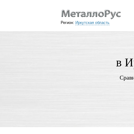
Регион:
Иркутская область
в И
Сравн