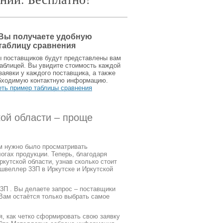
Вы получаете удобную
таблицу сравнения
ы поставщиков будут представлены вам
аблицей. Вы увидите стоимость каждой
заявки у каждого поставщика, а также
бходимую контактную информацию.
еть пример таблицы сравнения
кой области – проще
ам нужно было просматривать
огах продукции. Теперь, благодаря
кутской области, узнав сколько стоит
 швеллер 33П в Иркутске и Иркутской
3П . Вы делаете запрос – поставщики
Вам остаётся только выбрать самое
я, как четко сформировать свою заявку