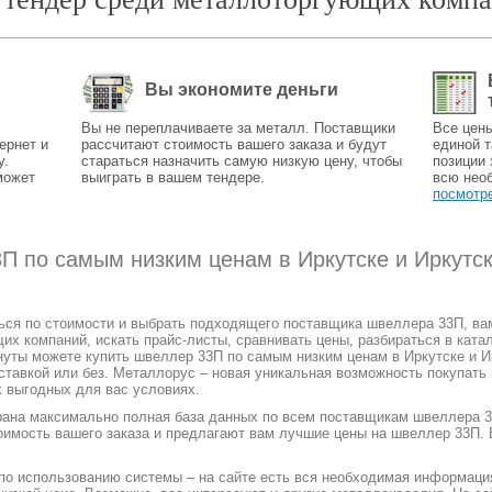
Вы экономите деньги
Вы не переплачиваете за металл. Поставщики
Все цен
ернет и
рассчитают стоимость вашего заказа и будут
единой т
у.
стараться назначить самую низкую цену, чтобы
позиции 
может
выиграть в вашем тендере.
всю нео
посмотр
П по самым низким ценам в Иркутске и Иркутс
ться по стоимости и выбрать подходящего поставщика швеллера 33П, в
 компаний, искать прайс-листы, сравнивать цены, разбираться в катал
уты можете купить швеллер 33П по самым низким ценам в Иркутске и Ир
ставкой или без. Металлорус – новая уникальная возможность покупать
х выгодных для вас условиях.
рана максимально полная база данных по всем поставщикам швеллера 3
оимость вашего заказа и предлагают вам лучшие цены на швеллер 33П. 
 по использованию системы – на сайте есть вся необходимая информаци