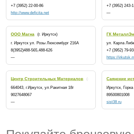
+7 (3952) 22-00-86
+7 (3952) 243-
http://www.deficita.net
—
ООО Магна
ГК МеталлЭн
(г. Иркутск)
г. Иркутск ул. Розы Люксембург 216А
ул. Карла Либ
8(3952)488-565,488-626
+7 (3952) 79-93
—
https://irkutsk.
Центр Строительных Материалов
Саянские ис
(г. Иркутск)
664043, г.Иркутск, ул.Ракитная 18г
Иркутск, Горка
9027648067
89500801008
—
sist38.ru