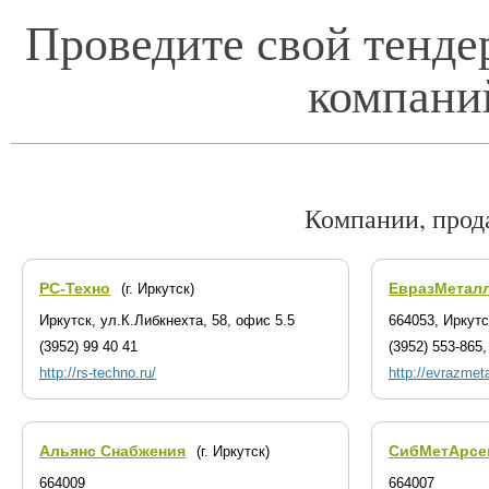
Проведите свой тенде
компани
Компании, прод
РС-Техно
ЕвразМетал
(г. Иркутск)
Иркутск, ул.К.Либкнехта, 58, офис 5.5
664053, Иркутс
(3952) 99 40 41
(3952) 553-865,
http://rs-techno.ru/
http://evrazmetal
Альянс Снабжения
СибМетАрсе
(г. Иркутск)
664009
664007