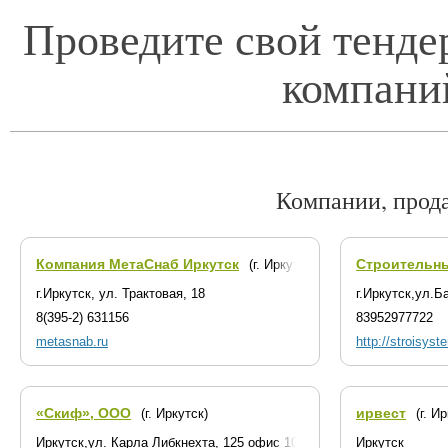
Проведите свой тенде
компани
Компании, прод
Компания МетаСнаб Иркутск
Cтроительн
(г. Иркутск)
г.Иркутск, ул. Трактовая, 18
г.Иркутск,ул.Б
8(395-2) 631156
83952977722
metasnab.ru
http://stroisyst
«Скиф», ООО
ирвест
(г. Иркутск)
(г. И
Иркутск,ул. Карла Либкнехта, 125 офис 106
Иркутск