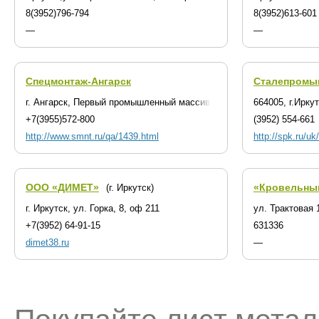
8(3952)796-794
8(3952)613-601
—
—
Спецмонтаж-Ангарск
Сталепромы
г. Ангарск, Первый промышленный массив, строение 1/8
664005, г.Ирку
+7(3955)572-800
(3952) 554-661
http://www.smnt.ru/qa/1439.html
http://spk.ru/uk
ООО «ДИМЕТ»
«Кровельны
(г. Иркутск)
г. Иркутск, ул. Горка, 8, оф 211
ул. Трактовая 
+7(3952) 64-91-15
631336
dimet38.ru
—