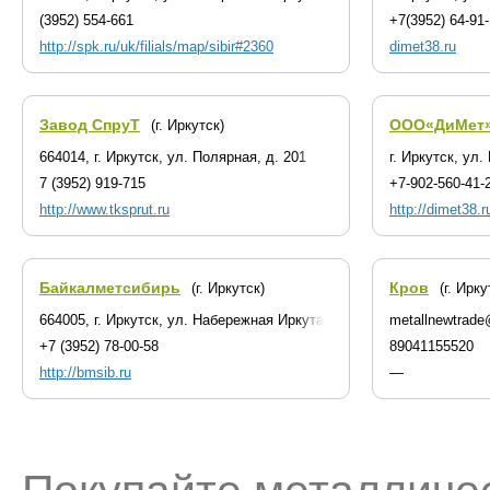
(3952) 554-661
+7(3952) 64-91
http://spk.ru/uk/filials/map/sibir#2360
dimet38.ru
Завод СпруТ
ООО«ДиМет
(г. Иркутск)
664014, г. Иркутск, ул. Полярная, д. 201
г. Иркутск, ул.
7 (3952) 919-715
+7-902-560-41-
http://www.tksprut.ru
http://dimet38.r
Байкалметсибирь
Кров
(г. Иркутск)
(г. Ирку
664005, г. Иркутск, ул. Набережная Иркута, 1А
metallnewtrade
+7 (3952) 78-00-58
89041155520
http://bmsib.ru
—