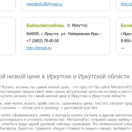
metallinfo38@mail.ru
http:/
Байкалметсибирь
Бизн
(г. Иркутск)
664005, г. Иркутск, ул. Набережная Иркута, 1А
г.Ирку
+7 (3952) 78-00-58
8-950-
http://bmsib.ru
—
ой низкой цене в Иркутске и Иркутской области
? Купить катанку по самой низкой цене - это просто! На сайте МеталлоР
 поставщики предоставят вам самые актуальные цены на катанку и рассч
упите катанку по самой низкой цене в Иркутске и Иркутской области.
и, вам нужно искать прайс-листы, сравнивать цены, листать каталог пр
 катанка — оптом или в розницу, с доставкой или без.
етко сформировать заявку и выгодно купить катанку и другие металлоиз
таллопроката и уточнить количество. МеталлоРус отправит вашу заявк
х ответы в виде одной удобной таблицы сравнения. Вы моментально узн
 Ангарска, Братска, сравните общую стоимость вашего заказа, выберете