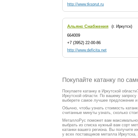
http://www.tksprut.ru
Альянс Снабжения
(г. Иркутск)
664009
+7 (3952) 22-00-86
http://www.deficita.net
Покупайте катанку по сам
Покупаете катанку в Иркутской области
Иркутской области. По вашему запросу
выберете самое лучшее предложение и к
Обычно, чтобы узнать стоимость катанк
считанные минуты узнать, сколько стоит
МеталлоРус поможет вам максимально ч
выбрать из списка нужный вам сорт ме
катанки вашего региона. Вы получите и
у всех поставщиков металла Иркутска,