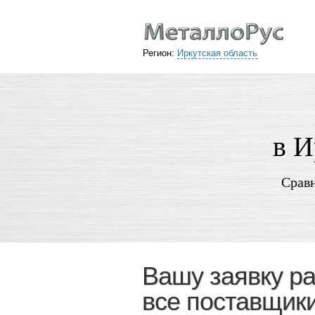
Регион:
Иркутская область
в И
Сравн
Вашу заявку р
все поставщики