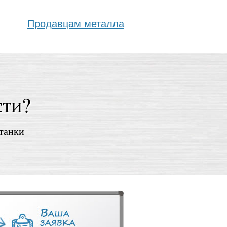
Продавцам металла
сти?
атанки