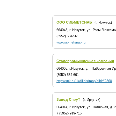
ООО СИБМЕТСНАБ
(г. Иркутск)
664048, г. Иркутск, ул. Розы Люксемб
(3952) 504-561
www.sibmetsnab.ru
Сталепромышленная компания
664005, г.Иркутск, ул. Набережная Ир
(3952) 554-661
http://spk.ru/uk/filials/map/sibir#2360
Завод СпруТ
(г. Иркутск)
664014, г. Иркутск, ул. Полярная, д. 
7 (3952) 919-715