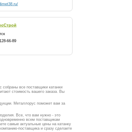
/dimet38.ru/
есСтрой
тск
128-66-89
ус собраны все поставщики катанки
итают стоимость вашего заказа. Вы
одукции. Металлорус поможет вам за
делия. Все, что вам нужно - это
у одновременно всем поставщикам
аете самые актуальные цены на катанку
 компанию-поставщика и сразу сделаете