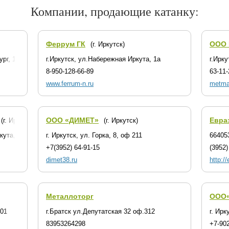
Компании, продающие катанку:
Феррум ГК
ООО 
(г. Иркутск)
ург, 184/9
г.Иркутск, ул.Набережная Иркута, 1а
г.Ирку
8-950-128-66-89
63-11-
www.ferrum-n.ru
metmar
ООО «ДИМЕТ»
Евра
(г. Иркутск)
(г. Иркутск)
кута, 1
г. Иркутск, ул. Горка, 8, оф 211
66405
+7(3952) 64-91-15
(3952)
dimet38.ru
http://
Металлоторг
ООО«
201
г.Братск ул.Депутатская 32 оф.312
г. Ирк
83953264298
+7-902