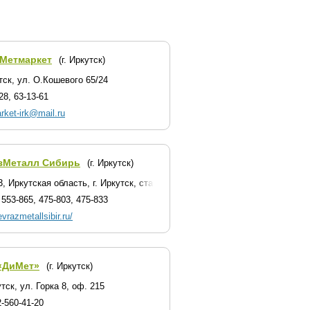
Метмаркет
(г. Иркутск)
тск, ул. О.Кошевого 65/24
28, 63-13-61
ket-irk@mail.ru
зМеталл Сибирь
(г. Иркутск)
3, Иркутская область, г. Иркутск, станция Горка (база Компромсервис)
 553-865, 475-803, 475-833
evrazmetallsibir.ru/
ДиМет»
(г. Иркутск)
утск, ул. Горка 8, оф. 215
-560-41-20