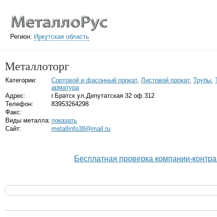
Регион:
Иркутская область
Металлоторг
Категории:
Сортовой и фасонный прокат
,
Листовой прокат
,
Трубы
,
арматура
Адрес:
г.Братск ул.Депутатская 32 оф.312
Телефон:
83953264298
Факс:
Виды металла:
показать
Сайт:
metallinfo38@mail.ru
Бесплатная проверка компании-контра