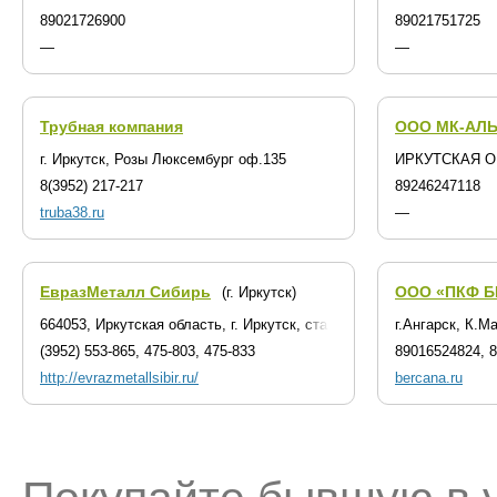
89021726900
89021751725
—
—
Трубная компания
ООО МК-АЛ
г. Иркутск, Розы Люксембург оф.135
ИРКУТСКАЯ 
8(3952) 217-217
89246247118
truba38.ru
—
ЕвразМеталл Сибирь
ООО «ПКФ Б
(г. Иркутск)
664053, Иркутская область, г. Иркутск, станция Горка (база Компр
г.Ангарск, К.М
(3952) 553-865, 475-803, 475-833
89016524824, 
http://evrazmetallsibir.ru/
bercana.ru