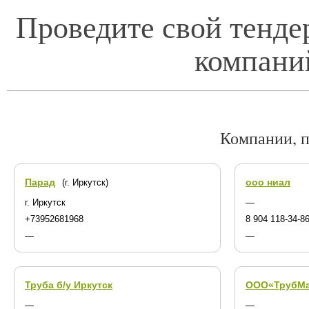
Проведите свой тенде
компани
Компании, п
Парад
ооо ниал
(г. Иркутск)
г. Иркутск
—
+73952681968
8 904 118-34-8
—
—
Труба б/у Иркутск
ООО«ТрубМа
—
—