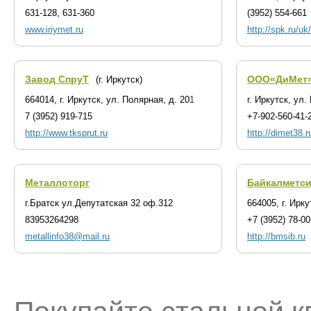
631-128, 631-360
(3952) 554-661
www.iriymet.ru
http://spk.ru/uk
Завод СпруТ
ООО«ДиМет
(г. Иркутск)
664014, г. Иркутск, ул. Полярная, д. 201
г. Иркутск, ул.
7 (3952) 919-715
+7-902-560-41-
http://www.tksprut.ru
http://dimet38.r
Металлоторг
Байкалметс
г.Братск ул.Депутатская 32 оф.312
664005, г. Ирк
83953264298
+7 (3952) 78-00
metallinfo38@mail.ru
http://bmsib.ru