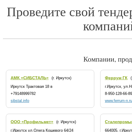
Проведите свой тенде
компани
Компании, прод
АМК «СИБСТАЛЬ»
Феррум ГК
(г. Иркутск)
Иркутск Трактовая 18 в
г.Иркутск, ул.
+79148999782
8-950-128-66-8
sibstal.info
www.ferrum-n.r
ООО «Профильмет»
Сталепромы
(г. Иркутск)
г.Иркутск ул.Олега Кошевого 64/24
664005, г.Ирку