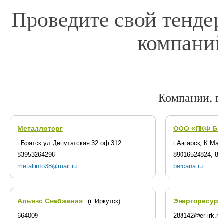
Проведите свой тенде
компани
Компании, 
Металлоторг
ООО «ПКФ Б
г.Братск ул.Депутатская 32 оф.312
г.Ангарск, К.М
83953264298
89016524824, 
metallinfo38@mail.ru
bercana.ru
Альянс Снабжения
Энергоресур
(г. Иркутск)
664009
288142@er-irk.