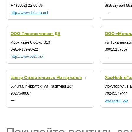
+7 (3952) 22-00-86
8(3952)-554-59
http://www.deficita.net
—
ООО Пласткомплект-ДВ
ООО «Металл
Иркутская 6 офис 313
ул.Тухачевског
8-914-159-93-22
89025157357
http://www.pe27.ru/
—
Центр Строительных Материалов
ХимНефтеГа
(г. Иркутск)
664043, г.Иркутск, ул.Ракитная 18г
Иркутск ул. Р
9027648067
79245377444
—
www.хнгп.рф