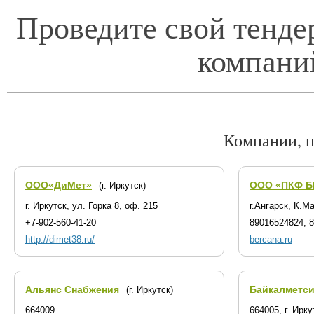
Проведите свой тенде
компани
Компании, 
ООО«ДиМет»
ООО «ПКФ Б
(г. Иркутск)
г. Иркутск, ул. Горка 8, оф. 215
г.Ангарск, К.М
+7-902-560-41-20
89016524824, 
http://dimet38.ru/
bercana.ru
Альянс Снабжения
Байкалметс
(г. Иркутск)
664009
664005, г. Ирк