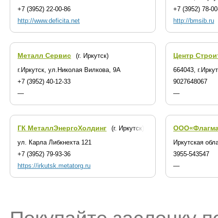
+7 (3952) 22-00-86
+7 (3952) 78-00
http://www.deficita.net
http://bmsib.ru
Металл Сервис
Центр Стро
(г. Иркутск)
г.Иркутск, ул.Николая Вилкова, 9А
664043, г.Ирку
+7 (3952) 40-12-33
9027648067
—
—
ГК МеталлЭнергоХолдинг
ООО«Флагма
(г. Иркутск)
ул. Карла Либкнехта 121
Иркутская облас
+7 (3952) 79-93-36
3955-543547
https://irkutsk.metatorg.ru
—