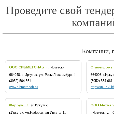
Проведите свой тенде
компани
Компании, 
ООО СИБМЕТСНАБ
Сталепромы
(г. Иркутск)
664048, г. Иркутск, ул. Розы Люксембург, 184/9
664005, г.Ирку
(3952) 504-561
(3952) 554-661
www.sibmetsnab.ru
http://spk.ru/uk
Феррум ГК
ООО Метмар
(г. Иркутск)
г.Иркутск, ул.Набережная Иркута, 1а
г.Иркутск, ул.