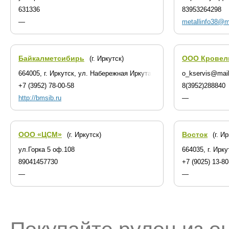
631336
83953264298
—
metallinfo38@ma
Байкалметсибирь
ООО Кровел
(г. Иркутск)
664005, г. Иркутск, ул. Набережная Иркута, 1А
o_kservis@mail
+7 (3952) 78-00-58
8(3952)288840
http://bmsib.ru
—
ООО «ЦСМ»
Восток
(г. Иркутск)
(г. И
ул.Горка 5 оф.108
664035, г. Ирк
89041457730
+7 (9025) 13-80
—
—