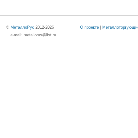
©
МеталлоРус
2012-2026
О проекте
|
Металлоторгующи
e-mail: metallorus@list.ru