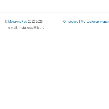
©
МеталлоРус
2012-2026
О проекте
|
Металлоторгующи
e-mail: metallorus@list.ru