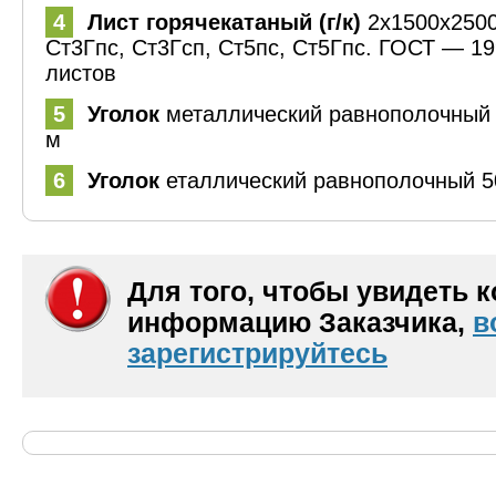
4
Лист горячекатаный (г/к)
2х1500х2500
Ст3Гпс, Ст3Гсп, Ст5пс, Ст5Гпс. ГОСТ — 199
листов
5
Уголок
металлический равнополочный 3
м
6
Уголок
еталлический равнополочный 5
Для того, чтобы увидеть 
информацию Заказчика,
в
зарегистрируйтесь